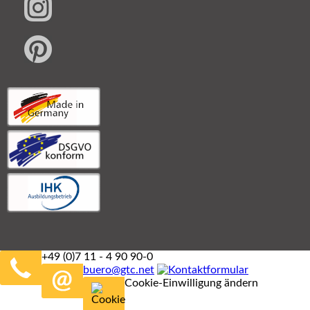
+49 (0)7 11 - 4 90 90-0
buero@gtc.net
Cookie-Einwilligung ändern