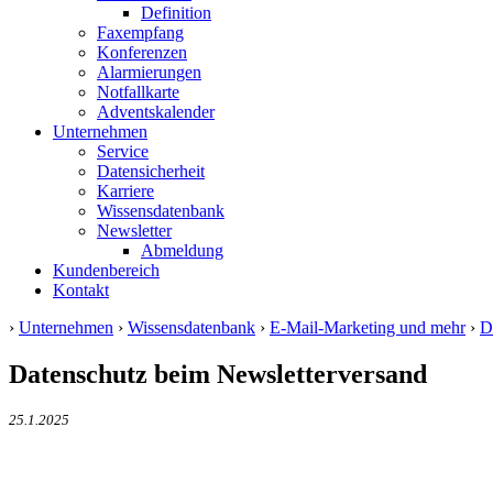
Definition
Faxempfang
Konferenzen
Alarmierungen
Notfallkarte
Adventskalender
Unternehmen
Service
Datensicherheit
Karriere
Wissensdatenbank
Newsletter
Abmeldung
Kundenbereich
Kontakt
›
Unternehmen
›
Wissensdatenbank
›
E-Mail-Marketing und mehr
›
D
Datenschutz beim Newsletterversand
25.1.2025